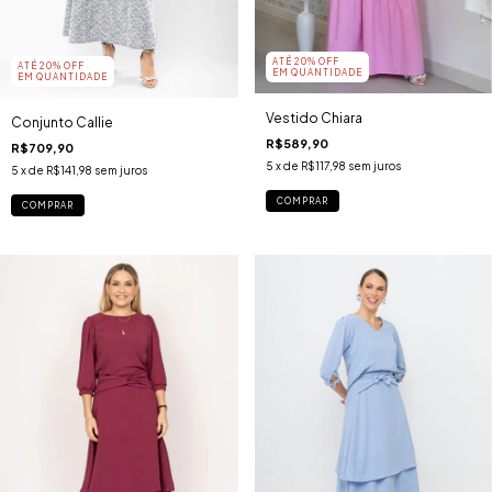
ATÉ 20% OFF
ATÉ 20% OFF
EM QUANTIDADE
EM QUANTIDADE
Vestido Chiara
Conjunto Callie
R$589,90
R$709,90
5
x de
R$117,98
sem juros
5
x de
R$141,98
sem juros
COMPRAR
COMPRAR