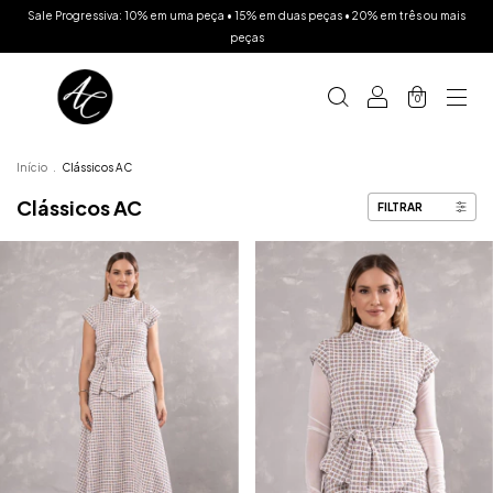
Sale Progressiva: 10% em uma peça • 15% em duas peças • 20% em três ou mais
peças
0
Início
.
Clássicos AC
Clássicos AC
FILTRAR