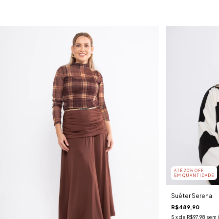
ATÉ 20% OFF
EM QUANTIDADE
Suéter Serena
R$489,90
5
x de
R$97,98
sem 