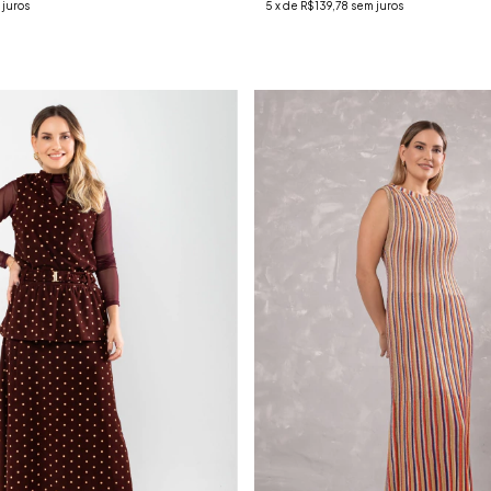
 juros
5
x de
R$139,78
sem juros