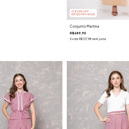
ATÉ 20% OFF
EM QUANTIDADE
Conjunto Martina
R$689,90
5
x de
R$137,98
sem juros