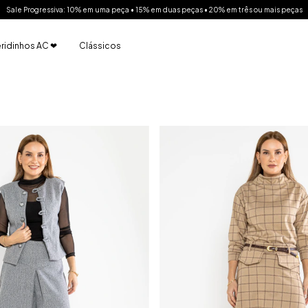
Sale Progressiva: 10% em uma peça • 15% em duas peças • 20% em três ou mais peças
ridinhos AC ❤
Clássicos