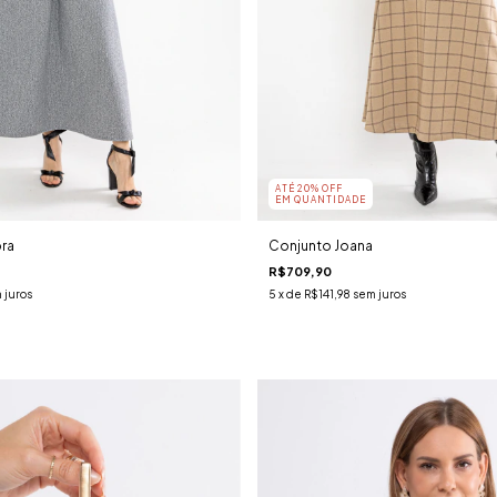
ATÉ 20% OFF
EM QUANTIDADE
ra
Conjunto Joana
R$709,90
 juros
5
x de
R$141,98
sem juros