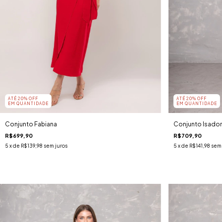
ATÉ 20% OFF
ATÉ 20% OFF
EM QUANTIDADE
EM QUANTIDADE
Conjunto Fabiana
Conjunto Isadora
R$699,90
R$709,90
5
x de
R$139,98
sem juros
5
x de
R$141,98
sem 