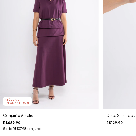
ATÉ 20% OFF
EM QUANTIDADE
Conjunto Amélie
Cinto Slim - do
R$689,90
R$129,90
5
x de
R$137,98
sem juros