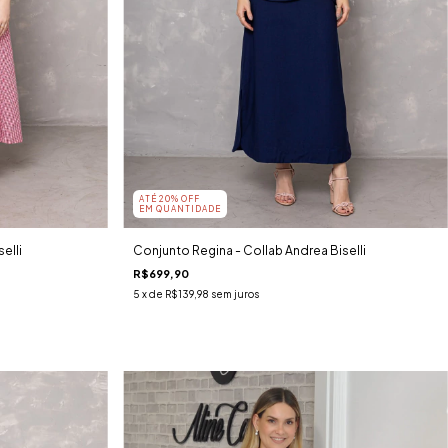
ATÉ 20% OFF
EM QUANTIDADE
elli
Conjunto Regina - Collab Andrea Biselli
R$699,90
5
x de
R$139,98
sem juros