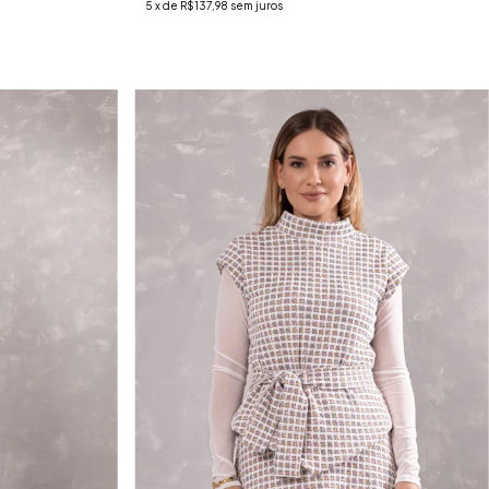
5
x de
R$137,98
sem juros