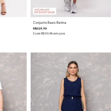
ATÉ 20% OFF
EM QUANTIDADE
Conjunto Basic Betina
R$529,90
5
x de
R$105,98
sem juros