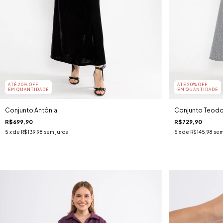
ATÉ 20% OFF
ATÉ 20% OFF
EM QUANTIDADE
EM QUANTIDADE
Conjunto Antônia
Conjunto Teodo
R$699,90
R$729,90
5
x de
R$139,98
sem juros
5
x de
R$145,98
sem