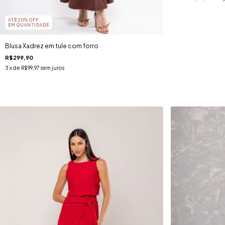
ATÉ 20% OFF
EM QUANTIDADE
Blusa Xadrez em tule com forro
R$299,90
3
x de
R$99,97
sem juros