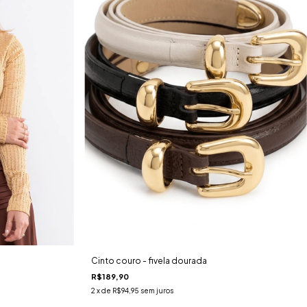
Cinto couro - fivela dourada
R$189,90
2
x de
R$94,95
sem juros