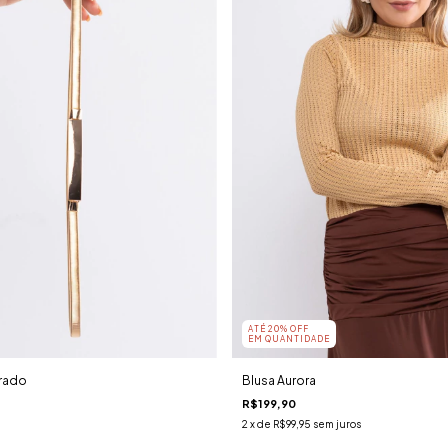
ATÉ 20% OFF
EM QUANTIDADE
urado
Blusa Aurora
R$199,90
2
x de
R$99,95
sem juros