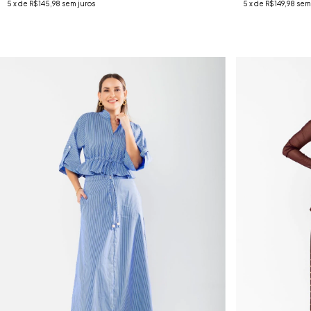
5
x de
R$145,98
sem juros
5
x de
R$149,98
sem