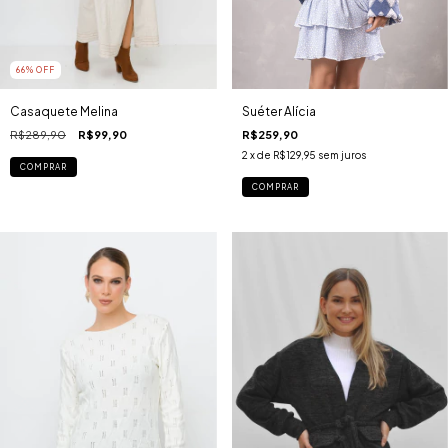
66
% OFF
Casaquete Melina
Suéter Alícia
R$289,90
R$99,90
R$259,90
2
x de
R$129,95
sem juros
COMPRAR
COMPRAR