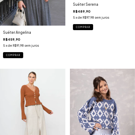
Suéter Serena
R$489,90
5
x de
R$97,98
sem juros
COMPRAR
Suéter Angelina
R$459,90
5
x de
R$91,98
sem juros
COMPRAR