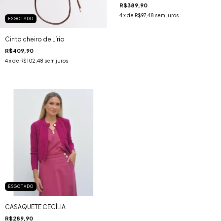
R$389,90
4
x de
R$97,48
sem juros
ESGOTADO
Cinto cheiro de Lírio
R$409,90
4
x de
R$102,48
sem juros
ESGOTADO
CASAQUETE CECÍLIA
R$289,90