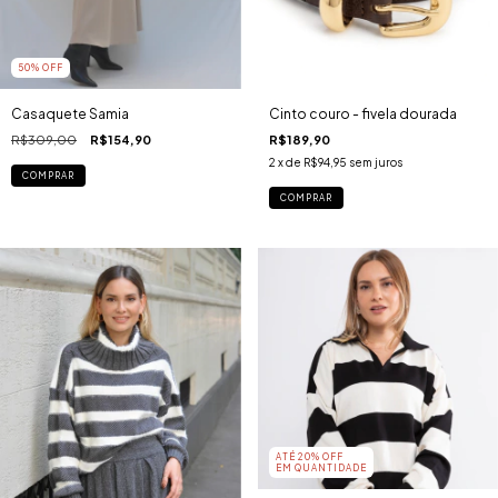
50
% OFF
Casaquete Samia
Cinto couro - fivela dourada
R$309,00
R$154,90
R$189,90
2
x de
R$94,95
sem juros
COMPRAR
COMPRAR
ATÉ 20% OFF
EM QUANTIDADE