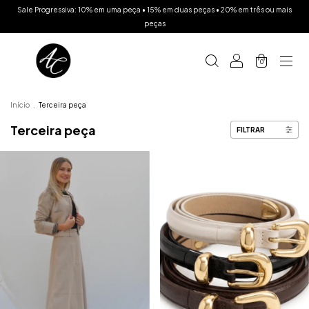
Sale Progressiva: 10% em uma peça • 15% em duas peças • 20% em três ou mais
peças
0
Início
.
Terceira peça
Terceira peça
FILTRAR