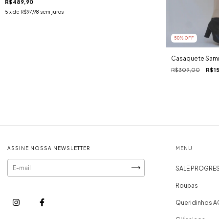
R$489,90
5
x de
R$97,98
sem juros
50
% OFF
Casaquete Sam
R$309,00
R$1
ASSINE NOSSA NEWSLETTER
MENU
SALE PROGRES
Roupas
Queridinhos A