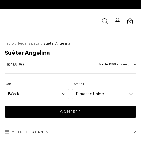
0
Início
.
Terceira peça
.
Suéter Angelina
Suéter Angelina
R$459,90
5
x de
R$91,98
sem juros
COR
TAMANHO
MEIOS DE PAGAMENTO