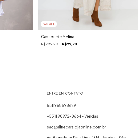
66
% OFF
Casaquete Melina
R$289,90
R$99,90
ENTRE EM CONTATO
5511968698629
+55 11 98972-8664 - Vendas
sac@alinecaralojaonline.com.br
Av. Brigadeiro Faria Lima, 1616 - Jardins - São