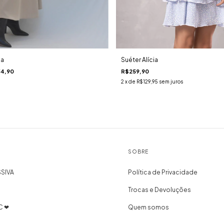
ia
Suéter Alícia
54,90
R$259,90
2
x de
R$129,95
sem juros
SOBRE
SIVA
Política de Privacidade
Trocas e Devoluções
C ❤
Quem somos