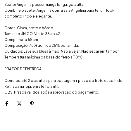
Suéter Angelina possui manga longa, gola alta.
Combine o suéter Angelina com a saia Angelina para ter um look
completo lindo e elegante.
Cores: Cinza, preto e bôrdo.
Tamanho ÚNICO. Veste 36 ao 42.
Comprimeto 58cm.
Composição: 75% acrílico 25% poliamida.
Cuidados: Lave sua blusa à mão. Não alvejar. Não secar em tambor.
Temperatura máxima da base do ferro a 110°C.
PRAZOS DE ENTREGA
Correios: até 2 dias úteis para postagem + prazo do frete escolhido.
Retirada na loja: em até 1 dia útil.
OBS: Prazos válidos após a aprovação do pagamento.