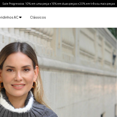
Sale Progressiva: 10% em uma peça • 15% em duas peças • 20% em três ou mais peças
ridinhos AC ❤
Clássicos