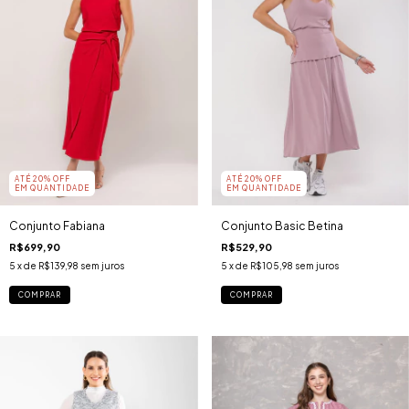
ATÉ 20% OFF
ATÉ 20% OFF
EM QUANTIDADE
EM QUANTIDADE
Conjunto Fabiana
Conjunto Basic Betina
R$699,90
R$529,90
5
x de
R$139,98
sem juros
5
x de
R$105,98
sem juros
COMPRAR
COMPRAR