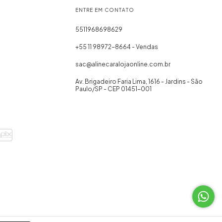
ENTRE EM CONTATO
5511968698629
+55 11 98972-8664 - Vendas
sac@alinecaralojaonline.com.br
Av. Brigadeiro Faria Lima, 1616 - Jardins - São
Paulo/SP - CEP 01451-001