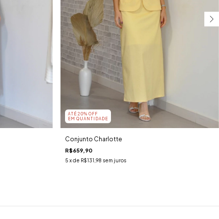
ATÉ 20% OFF
EM QUANTIDADE
Conjunto Charlotte
R$659,90
5
x de
R$131,98
sem juros