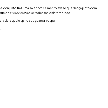
esse conjunto traz uma saia com caimento evasê que dança junto com
oque de
luxo discreto
que toda fashionista merece.
 para dar aquele up no seu guarda-roupa.
o!