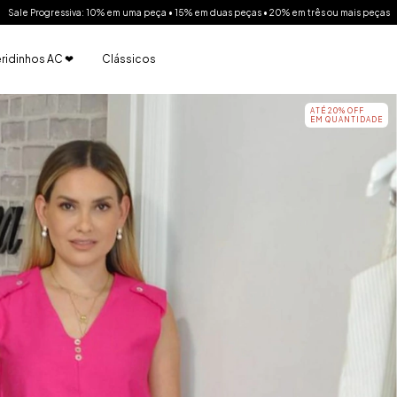
Sale Progressiva: 10% em uma peça • 15% em duas peças • 20% em três ou mais peças
ridinhos AC ❤
Clássicos
ATÉ 20% OFF
EM QUANTIDADE