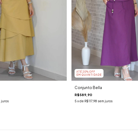
ATÉ 20% OFF
EM QUANTIDADE
Conjunto Bella
R$589,90
 juros
5
x de
R$117,98
sem juros