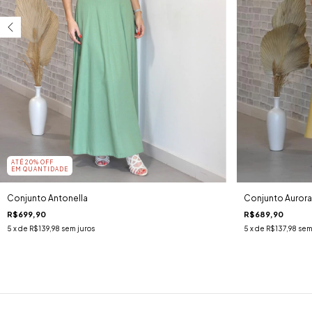
ATÉ 20% OFF
EM QUANTIDADE
Conjunto Antonella
Conjunto Aurora
R$699,90
R$689,90
5
x de
R$139,98
sem juros
5
x de
R$137,98
sem