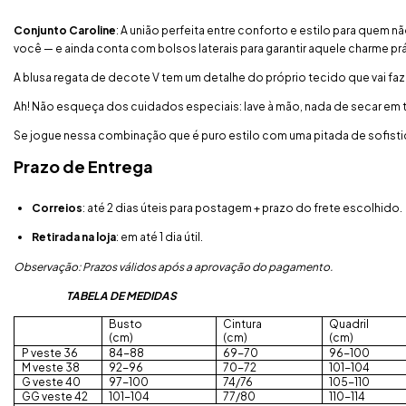
Conjunto Caroline
: A união perfeita entre conforto e estilo para quem
você — e ainda conta com bolsos laterais para garantir aquele charme p
A blusa regata de decote V tem um detalhe do próprio tecido que vai fazer
Ah! Não esqueça dos cuidados especiais: lave à mão, nada de secar em t
Se jogue nessa combinação que é puro estilo com uma pitada de sofisti
Prazo de Entrega
Correios
: até 2 dias úteis para postagem + prazo do frete escolhido.
Retirada na loja
: em até 1 dia útil.
Observação: Prazos válidos após a aprovação do pagamento.
TABELA DE MEDIDAS
Busto
Cintura
Quadril
(cm)
(cm)
(cm)
P veste 36
84-88
69-70
96-100
M veste 38
92-96
70-72
101-104
G veste 40
97-100
74/76
105-110
GG veste 42
101-104
77/80
110-114