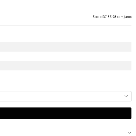
5
x de
R$133,98
sem juros