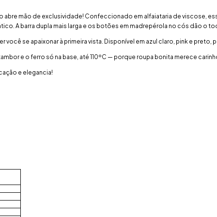
 não abre mão de exclusividade! Confeccionado em alfaiataria de viscose, 
rático. A barra dupla mais larga e os botões em madrepérola no cós dão o t
 você se apaixonar à primeira vista. Disponível em azul claro, pink e preto,
ambor e o ferro só na base, até 110ºC — porque roupa bonita merece carinh
cação e elegancia!