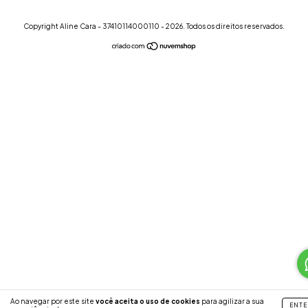
Copyright Aline Cara - 37410114000110 - 2026. Todos os direitos reservados.
Ao navegar por este site
você aceita o uso de cookies
para agilizar a sua
ENTE