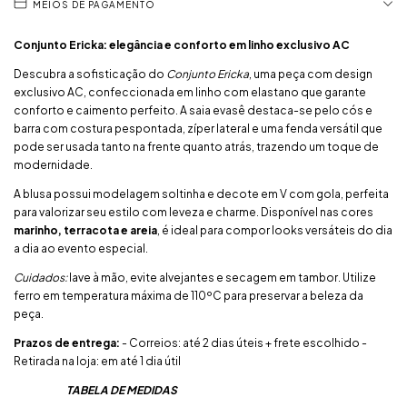
MEIOS DE PAGAMENTO
Conjunto Ericka: elegância e conforto em linho exclusivo AC
Descubra a sofisticação do
Conjunto Ericka
, uma peça com design
exclusivo AC, confeccionada em linho com elastano que garante
conforto e caimento perfeito. A saia evasê destaca-se pelo cós e
barra com costura pespontada, zíper lateral e uma fenda versátil que
pode ser usada tanto na frente quanto atrás, trazendo um toque de
modernidade.
A blusa possui modelagem soltinha e decote em V com gola, perfeita
para valorizar seu estilo com leveza e charme. Disponível nas cores
marinho, terracota e areia
, é ideal para compor looks versáteis do dia
a dia ao evento especial.
Cuidados:
lave à mão, evite alvejantes e secagem em tambor. Utilize
ferro em temperatura máxima de 110ºC para preservar a beleza da
peça.
Prazos de entrega:
- Correios: até 2 dias úteis + frete escolhido -
Retirada na loja: em até 1 dia útil
TABELA DE MEDIDAS