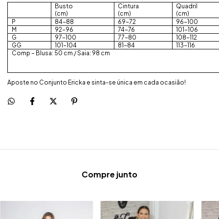
Busto
Cintura
Quadril
(cm)
(cm)
(cm)
P
84-88
69-72
96-100
M
92-96
74-76
101-106
G
97-100
77-80
108-112
GG
101-104
81-84
113-116
Comp – Blusa: 50 cm / Saia: 98 cm
Aposte no Conjunto Ericka e sinta-se única em cada ocasião!
Compre junto