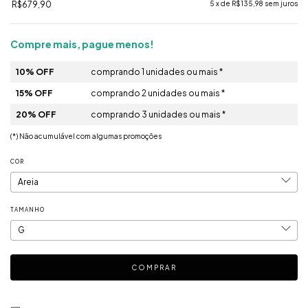
R$679,90
5
x de
R$135,98
sem juros
Compre mais, pague menos!
10% OFF
comprando 1 unidades ou mais *
15% OFF
comprando 2 unidades ou mais *
20% OFF
comprando 3 unidades ou mais *
(*) Não acumulável com algumas promoções
COR
TAMANHO