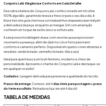
Conjunto Lalá: Elegância e Conforto em Cada Detalhe
Descubra a beleza do
Conjunto Lalá
, confeccionado em tricoline
100% algodão, garantindo leveza e frescor para o seu dia a dia. A
blusa traz uma
gola charmosa com babadinhos drapeados
que realçam
a delicadeza da peça, enquanto as mangas 3/4 com amarração
conferem um toque de estilo único e sofisticado.
A saia possui modelagem
êvase
, com
recortes que proporcionam
movimento e presença
, além de zíper no cós e forro para maior
conforto e caimento perfeito. Disponível em quatro cores vibrantes e
versáteis: verde listrado, vermelho listrado, lilás e azul.
Ideal para quem busca um look feminino, moderno e cheio de
personalidade. Aproveite o charme do Conjunto Lalá e destaque-se
em qualquer ocasião!
Cuidados:
Lavagem delicada para preservar a qualidade do tecido.
Prazos de entrega:
Correios: até 4
dias úteis para postagem + prazo
do frete escolhido
. Retirada na loja: em até 4 dia útil.
TABELA DE MEDIDAS