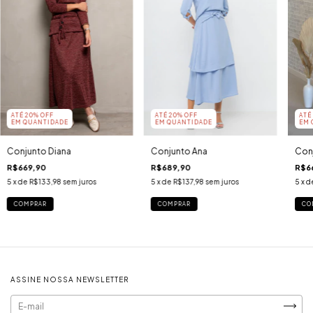
ATÉ 20% OFF
ATÉ 20% OFF
ATÉ
EM QUANTIDADE
EM QUANTIDADE
EM 
Conjunto Diana
Conjunto Ana
Conj
R$669,90
R$689,90
R$6
5
x de
R$133,98
sem juros
5
x de
R$137,98
sem juros
5
x d
COMPRAR
COMPRAR
CO
ASSINE NOSSA NEWSLETTER