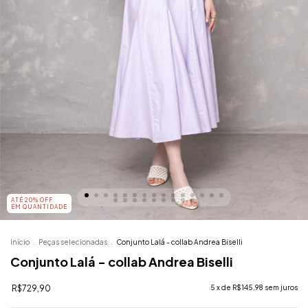
ATÉ 20% OFF
EM QUANTIDADE
Início
.
Peças selecionadas
.
Conjunto Lalá - collab Andrea Biselli
Conjunto Lalá - collab Andrea Biselli
R$729,90
5
x de
R$145,98
sem juros