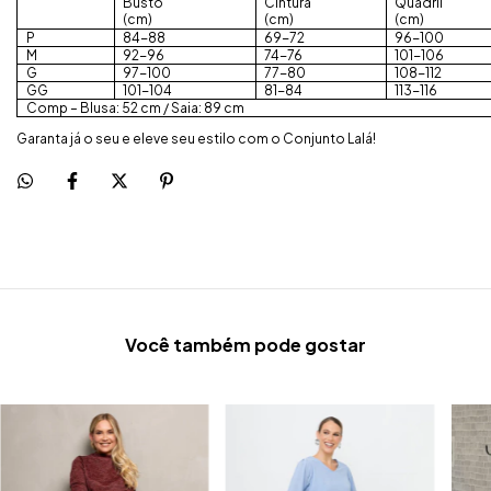
Busto
Cintura
Quadril
(cm)
(cm)
(cm)
P
84-88
69-72
96-100
M
92-96
74-76
101-106
G
97-100
77-80
108-112
GG
101-104
81-84
113-116
Comp – Blusa: 52 cm / Saia: 89 cm
Garanta já o seu e eleve seu estilo com o Conjunto Lalá!
Você também pode gostar