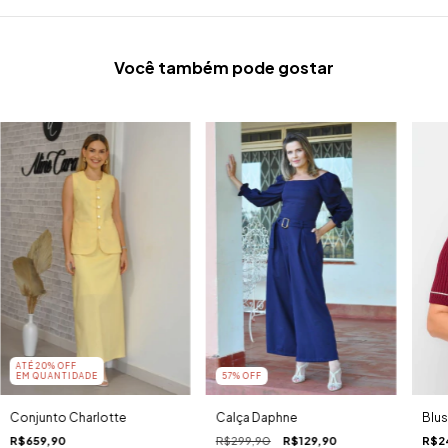
Você também pode gostar
ATÉ 20% OFF
EM QUANTIDADE
57
% OFF
Conjunto Charlotte
Calça Daphne
Blu
R$659,90
R$299,90
R$129,90
R$2