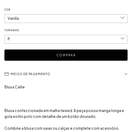
COR
TAMANHO
MEIOS DE PAGAMENTO
Blusa Callie
Blusa confeccionada em malha tweed. A peça possui manga longa e
gola estilo polo com detalhe de um botão dourado.
Combine a blusa com saias ou calças e complete com acessório.