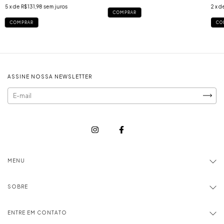
5
x de
R$131,98
sem juros
2
x d
COMPRAR
COMPRAR
CO
ASSINE NOSSA NEWSLETTER
MENU
SOBRE
ENTRE EM CONTATO