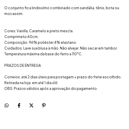
O conjunto fica lindissímo combinado com sandália, tênis, bota ou
mocassim.
Cores: Vanilla, Caramelo e preto mescla.
Comprimeto 60cm.
Composição: 96% poliéster 4% elastano.
Cuidados: Lave sua blusa à mão. Não alvejar. Não secar em tambor.
Temperatura máxima da base do ferro a 110°C.
PRAZOS DE ENTREGA
Correios: até 2 dias úteis para postagem + prazo do frete escolhido.
Retirada na loja: em até 1 dia útil.
OBS: Prazos válidos após a aprovação do pagamento.