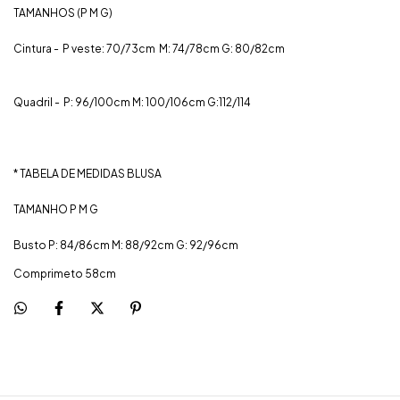
TAMANHOS (P M G)
Cintura - P veste: 70/73cm M:
74/78cm G: 80/82cm
Quadril - P: 96/100cm M: 100/106cm G:112/114
* TABELA DE MEDIDAS BLUSA
TAMANHO P M G
Busto P: 84/86cm M: 88/92cm G: 92/96cm
Comprimeto 58cm