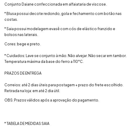
Conjunto Daiane confeccionada em alfaiataria de viscose.
* Blusa possui decote redondo, gola e fechamento com botão nas
costas.
* Saia possui modelagem evasê com cós de elástico franzido e
bolsos nas laterais.
Cores: bege e preto.
* Cuidados: Lave se conjunto à mão. Não alvejar. Não secar em tambor.
Temperatura máxima da base do ferro a 110°C.
PRAZOS DE ENTREGA
Correios: até 2 dias úteis para postagem + prazo do frete escolhido.
Retirada na loja: em até 2 dia útil.
OBS: Prazos válidos após a aprovação do pagamento.
* TABELA DE MEDIDAS SAIA