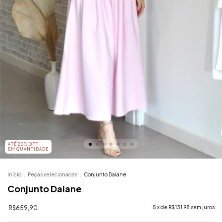
ATÉ 20% OFF
EM QUANTIDADE
Início
.
Peças selecionadas
.
Conjunto Daiane
Conjunto Daiane
R$659,90
5
x de
R$131,98
sem juros