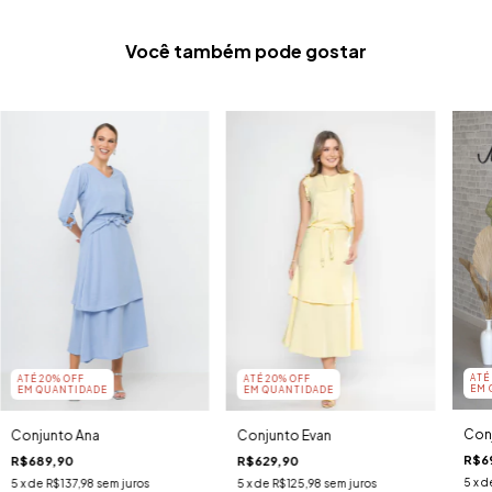
Você também pode gostar
ATÉ
ATÉ 20% OFF
ATÉ 20% OFF
EM 
EM QUANTIDADE
EM QUANTIDADE
Conj
Conjunto Ana
Conjunto Evan
R$6
R$689,90
R$629,90
5
x d
5
x de
R$137,98
sem juros
5
x de
R$125,98
sem juros