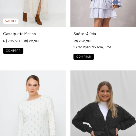
66
% OFF
Casaquete Melina
Suéter Alícia
R$289,90
R$99,90
R$259,90
2
x de
R$129,95
sem juros
COMPRAR
COMPRAR