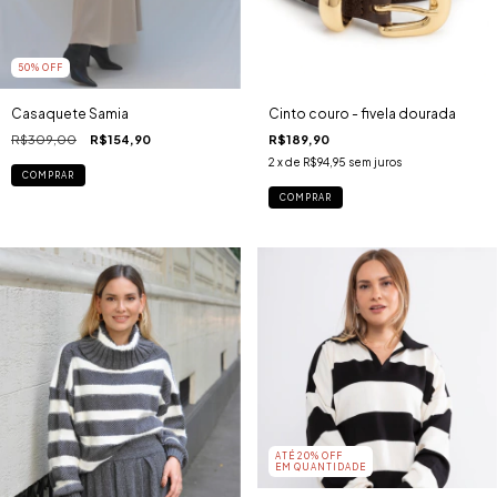
50
% OFF
Casaquete Samia
Cinto couro - fivela dourada
R$309,00
R$154,90
R$189,90
2
x de
R$94,95
sem juros
COMPRAR
COMPRAR
ATÉ 20% OFF
EM QUANTIDADE