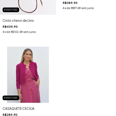
R$389,90
4
x de
R$97,48
sem juros
ESGOTADO
Cinto cheiro de Lírio
R$409,90
4
x de
R$102,48
sem juros
ESGOTADO
CASAQUETE CECÍLIA
R$289,90