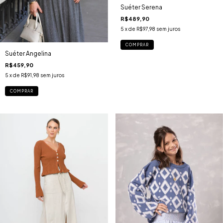
Suéter Serena
R$489,90
5
x de
R$97,98
sem juros
COMPRAR
Suéter Angelina
R$459,90
5
x de
R$91,98
sem juros
COMPRAR