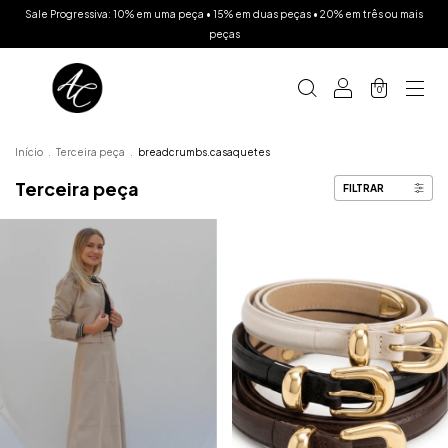
Sale Progressiva: 10% em uma peça • 15% em duas peças • 20% em três ou mais
peças
0
Início
.
Terceira peça
.
breadcrumbs.casaquetes
Terceira peça
FILTRAR