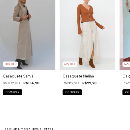
50
% OFF
66
% OFF
57
%
Casaquete Samia
Casaquete Melina
Cal
R$309,00
R$154,90
R$289,90
R$99,90
R$2
COMPRAR
COMPRAR
CO
ASSINE NOSSA NEWSLETTER