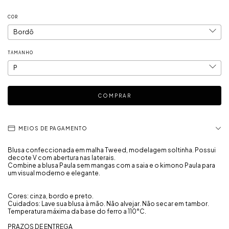
COR
TAMANHO
MEIOS DE PAGAMENTO
Blusa confeccionada em malha Tweed, modelagem soltinha. Possui
decote V com abertura nas laterais.
Combine a blusa Paula sem mangas com a saia e o kimono Paula para
um visual moderno e elegante.
Cores: cinza, bordo e preto.
Cuidados: Lave sua blusa à mão. Não alvejar. Não secar em tambor.
Temperatura máxima da base do ferro a 110°C.
PRAZOS DE ENTREGA