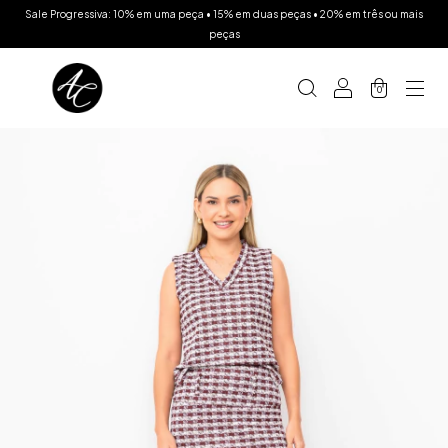
Sale Progressiva: 10% em uma peça • 15% em duas peças • 20% em três ou mais
peças
0